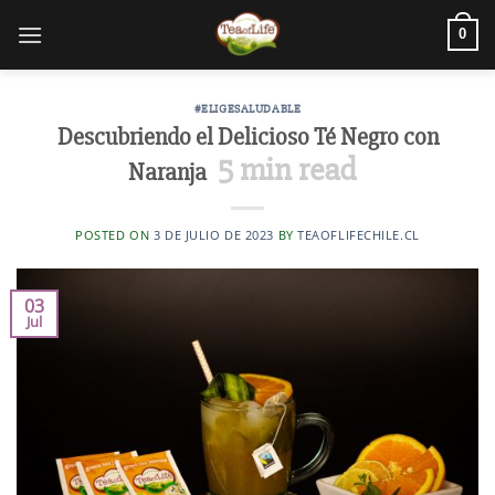
0
#ELIGESALUDABLE
Descubriendo el Delicioso Té Negro con
5
min read
Naranja
POSTED ON
3 DE JULIO DE 2023
BY
TEAOFLIFECHILE.CL
03
Jul