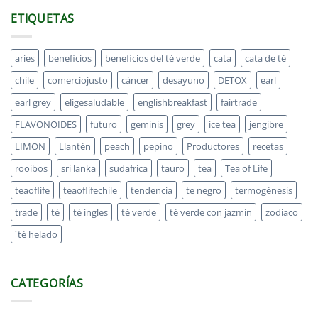
ETIQUETAS
aries
beneficios
beneficios del té verde
cata
cata de té
chile
comerciojusto
cáncer
desayuno
DETOX
earl
earl grey
eligesaludable
englishbreakfast
fairtrade
FLAVONOIDES
futuro
geminis
grey
ice tea
jengibre
LIMON
Llantén
peach
pepino
Productores
recetas
rooibos
sri lanka
sudafrica
tauro
tea
Tea of Life
teaoflife
teaoflifechile
tendencia
te negro
termogénesis
trade
té
té ingles
té verde
té verde con jazmín
zodiaco
´té helado
CATEGORÍAS