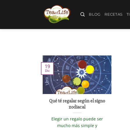
BLOG
RECETAS
T
19
Dic
Qué té regalar según el signo
zodiacal
Elegir un regalo puede ser
mucho más simple y