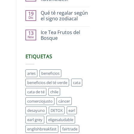
Qué té regalar según
19
Dic
el signo zodiacal
Ice Tea Frutos del
13
Nov
Bosque
ETIQUETAS
aries
beneficios
beneficios del té verde
cata
cata de té
chile
comerciojusto
cáncer
desayuno
DETOX
earl
earl grey
eligesaludable
englishbreakfast
fairtrade