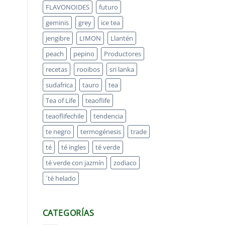
FLAVONOIDES
futuro
geminis
grey
ice tea
jengibre
LIMON
Llantén
peach
pepino
Productores
recetas
rooibos
sri lanka
sudafrica
tauro
tea
Tea of Life
teaoflife
teaoflifechile
tendencia
te negro
termogénesis
trade
té
té ingles
té verde
té verde con jazmín
zodiaco
´té helado
CATEGORÍAS