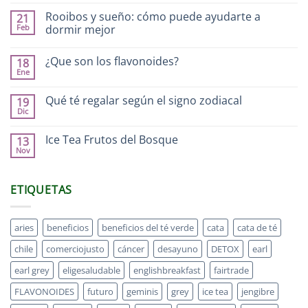
Rooibos y sueño: cómo puede ayudarte a
21
Feb
dormir mejor
¿Que son los flavonoides?
18
Ene
Qué té regalar según el signo zodiacal
19
Dic
Ice Tea Frutos del Bosque
13
Nov
ETIQUETAS
aries
beneficios
beneficios del té verde
cata
cata de té
chile
comerciojusto
cáncer
desayuno
DETOX
earl
earl grey
eligesaludable
englishbreakfast
fairtrade
FLAVONOIDES
futuro
geminis
grey
ice tea
jengibre