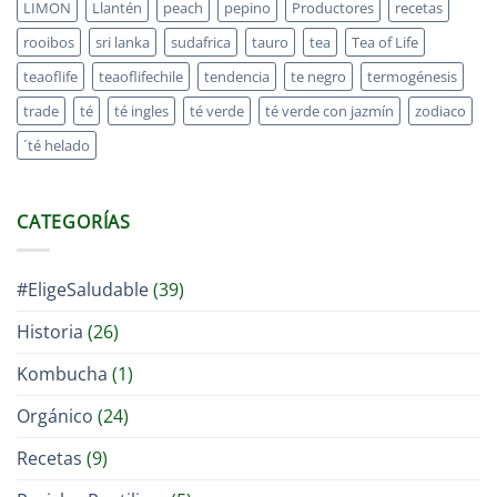
LIMON
Llantén
peach
pepino
Productores
recetas
rooibos
sri lanka
sudafrica
tauro
tea
Tea of Life
teaoflife
teaoflifechile
tendencia
te negro
termogénesis
trade
té
té ingles
té verde
té verde con jazmín
zodiaco
´té helado
CATEGORÍAS
#EligeSaludable
(39)
Historia
(26)
Kombucha
(1)
Orgánico
(24)
Recetas
(9)