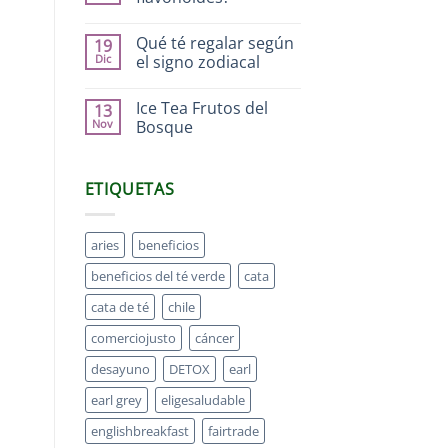
Qué té regalar según
19
Dic
el signo zodiacal
Ice Tea Frutos del
13
Nov
Bosque
ETIQUETAS
aries
beneficios
beneficios del té verde
cata
cata de té
chile
comerciojusto
cáncer
desayuno
DETOX
earl
earl grey
eligesaludable
englishbreakfast
fairtrade