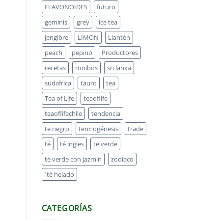
FLAVONOIDES
futuro
geminis
grey
ice tea
jengibre
LIMON
Llantén
peach
pepino
Productores
recetas
rooibos
sri lanka
sudafrica
tauro
tea
Tea of Life
teaoflife
teaoflifechile
tendencia
te negro
termogénesis
trade
té
té ingles
té verde
té verde con jazmín
zodiaco
´té helado
CATEGORÍAS