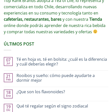
Top Rank Brands adopta a Tea of Life, lo representa y
comercializa en todo Chile, desarrollando nuevas
experiencias en su consumo y tecnología tanto en
cafeterías, restaurantes, bares
y con nuestra
Tienda
online donde podrás aprender de nuestra rica bebida
y comprar todas nuestras variedades y ofertas
ÚLTIMOS POST
Té en hoja vs. té en bolsita: ¿cuál es la diferencia
07
Jul
y cuál deberías elegir?
Rooibos y sueño: cómo puede ayudarte a
21
Feb
dormir mejor
¿Que son los flavonoides?
18
Ene
Qué té regalar según el signo zodiacal
19
Dic