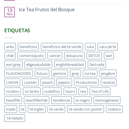
Ice Tea Frutos del Bosque
13
Nov
ETIQUETAS
aries
beneficios
beneficios del té verde
cata
cata de té
chile
comerciojusto
cáncer
desayuno
DETOX
earl
earl grey
eligesaludable
englishbreakfast
fairtrade
FLAVONOIDES
futuro
geminis
grey
ice tea
jengibre
LIMON
Llantén
peach
pepino
Productores
recetas
rooibos
sri lanka
sudafrica
tauro
tea
Tea of Life
teaoflife
teaoflifechile
tendencia
te negro
termogénesis
trade
té
té ingles
té verde
té verde con jazmín
zodiaco
´té helado