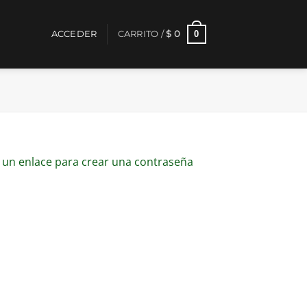
0
ACCEDER
CARRITO /
$
0
s un enlace para crear una contraseña