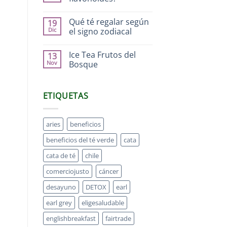
Qué té regalar según
19
Dic
el signo zodiacal
Ice Tea Frutos del
13
Nov
Bosque
ETIQUETAS
aries
beneficios
beneficios del té verde
cata
cata de té
chile
comerciojusto
cáncer
desayuno
DETOX
earl
earl grey
eligesaludable
englishbreakfast
fairtrade