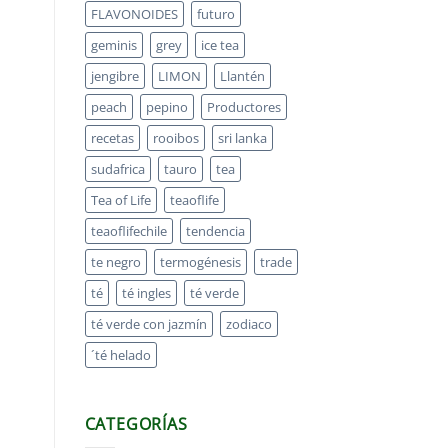
FLAVONOIDES
futuro
geminis
grey
ice tea
jengibre
LIMON
Llantén
peach
pepino
Productores
recetas
rooibos
sri lanka
sudafrica
tauro
tea
Tea of Life
teaoflife
teaoflifechile
tendencia
te negro
termogénesis
trade
té
té ingles
té verde
té verde con jazmín
zodiaco
´té helado
CATEGORÍAS