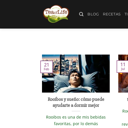
BLOG
RECETAS
T
11
21
Jul
Feb
Rooibos y sueño: cómo puede
ayudarte a dormir mejor
Ro
Rooibos es una de mis bebidas
favoritas, por lo demás
rev