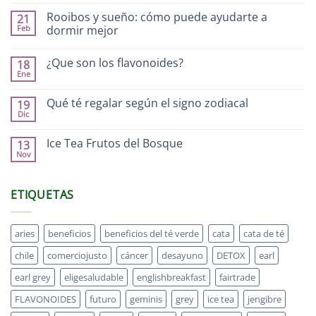
Rooibos y sueño: cómo puede ayudarte a
21
Feb
dormir mejor
¿Que son los flavonoides?
18
Ene
Qué té regalar según el signo zodiacal
19
Dic
Ice Tea Frutos del Bosque
13
Nov
ETIQUETAS
aries
beneficios
beneficios del té verde
cata
cata de té
chile
comerciojusto
cáncer
desayuno
DETOX
earl
earl grey
eligesaludable
englishbreakfast
fairtrade
FLAVONOIDES
futuro
geminis
grey
ice tea
jengibre