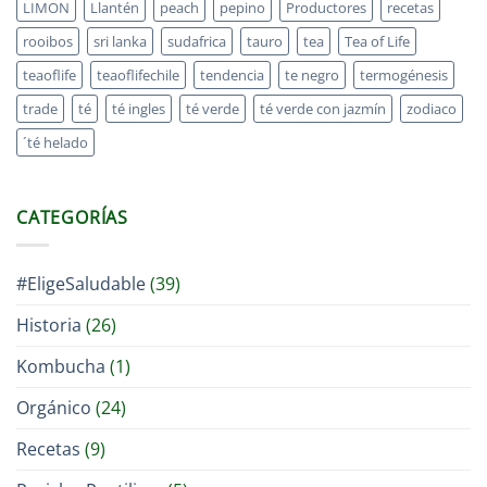
LIMON
Llantén
peach
pepino
Productores
recetas
rooibos
sri lanka
sudafrica
tauro
tea
Tea of Life
teaoflife
teaoflifechile
tendencia
te negro
termogénesis
trade
té
té ingles
té verde
té verde con jazmín
zodiaco
´té helado
CATEGORÍAS
#EligeSaludable
(39)
Historia
(26)
Kombucha
(1)
Orgánico
(24)
Recetas
(9)