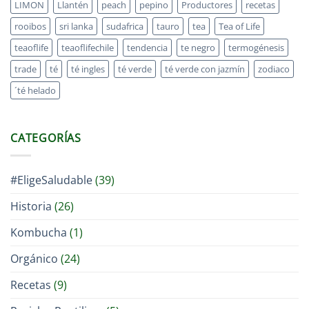
LIMON
Llantén
peach
pepino
Productores
recetas
rooibos
sri lanka
sudafrica
tauro
tea
Tea of Life
teaoflife
teaoflifechile
tendencia
te negro
termogénesis
trade
té
té ingles
té verde
té verde con jazmín
zodiaco
´té helado
CATEGORÍAS
#EligeSaludable
(39)
Historia
(26)
Kombucha
(1)
Orgánico
(24)
Recetas
(9)