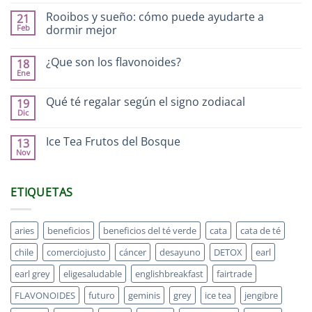
Rooibos y sueño: cómo puede ayudarte a
21
Feb
dormir mejor
¿Que son los flavonoides?
18
Ene
Qué té regalar según el signo zodiacal
19
Dic
Ice Tea Frutos del Bosque
13
Nov
ETIQUETAS
aries
beneficios
beneficios del té verde
cata
cata de té
chile
comerciojusto
cáncer
desayuno
DETOX
earl
earl grey
eligesaludable
englishbreakfast
fairtrade
FLAVONOIDES
futuro
geminis
grey
ice tea
jengibre