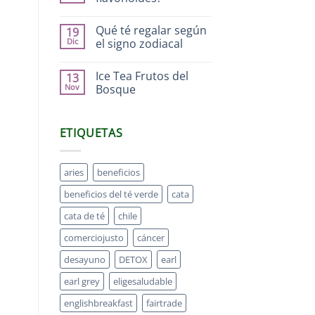
Qué té regalar según
19
Dic
el signo zodiacal
Ice Tea Frutos del
13
Nov
Bosque
ETIQUETAS
aries
beneficios
beneficios del té verde
cata
cata de té
chile
comerciojusto
cáncer
desayuno
DETOX
earl
earl grey
eligesaludable
englishbreakfast
fairtrade