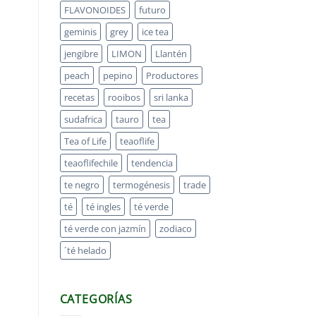
FLAVONOIDES
futuro
geminis
grey
ice tea
jengibre
LIMON
Llantén
peach
pepino
Productores
recetas
rooibos
sri lanka
sudafrica
tauro
tea
Tea of Life
teaoflife
teaoflifechile
tendencia
te negro
termogénesis
trade
té
té ingles
té verde
té verde con jazmín
zodiaco
´té helado
CATEGORÍAS