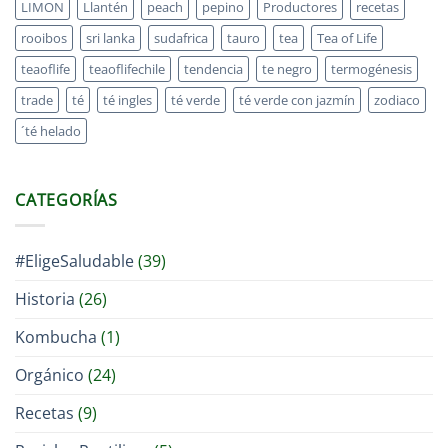
LIMON
Llantén
peach
pepino
Productores
recetas
rooibos
sri lanka
sudafrica
tauro
tea
Tea of Life
teaoflife
teaoflifechile
tendencia
te negro
termogénesis
trade
té
té ingles
té verde
té verde con jazmín
zodiaco
´té helado
CATEGORÍAS
#EligeSaludable
(39)
Historia
(26)
Kombucha
(1)
Orgánico
(24)
Recetas
(9)