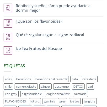
Rooibos y sueño: cómo puede ayudarte a
21
Feb
dormir mejor
¿Que son los flavonoides?
18
Ene
Qué té regalar según el signo zodiacal
19
Dic
Ice Tea Frutos del Bosque
13
Nov
ETIQUETAS
aries
beneficios
beneficios del té verde
cata
cata de té
chile
comerciojusto
cáncer
desayuno
DETOX
earl
earl grey
eligesaludable
englishbreakfast
fairtrade
FLAVONOIDES
futuro
geminis
grey
ice tea
jengibre