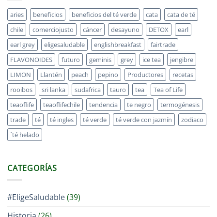
aries
beneficios
beneficios del té verde
cata
cata de té
chile
comerciojusto
cáncer
desayuno
DETOX
earl
earl grey
eligesaludable
englishbreakfast
fairtrade
FLAVONOIDES
futuro
geminis
grey
ice tea
jengibre
LIMON
Llantén
peach
pepino
Productores
recetas
rooibos
sri lanka
sudafrica
tauro
tea
Tea of Life
teaoflife
teaoflifechile
tendencia
te negro
termogénesis
trade
té
té ingles
té verde
té verde con jazmín
zodiaco
´té helado
CATEGORÍAS
#EligeSaludable
(39)
Historia
(26)