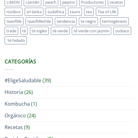
LIMON
Llantén
peach
pepino
Productores
recetas
rooibos
sri lanka
sudafrica
tauro
tea
Tea of Life
teaoflife
teaoflifechile
tendencia
te negro
termogénesis
trade
té
té ingles
té verde
té verde con jazmín
zodiaco
´té helado
CATEGORÍAS
#EligeSaludable
(39)
Historia
(26)
Kombucha
(1)
Orgánico
(24)
Recetas
(9)