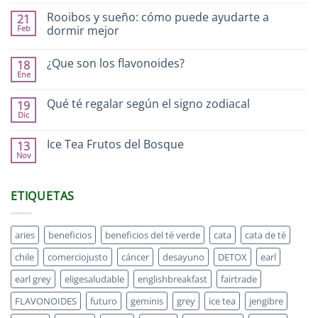
Rooibos y sueño: cómo puede ayudarte a
21
Feb
dormir mejor
¿Que son los flavonoides?
18
Ene
Qué té regalar según el signo zodiacal
19
Dic
Ice Tea Frutos del Bosque
13
Nov
ETIQUETAS
aries
beneficios
beneficios del té verde
cata
cata de té
chile
comerciojusto
cáncer
desayuno
DETOX
earl
earl grey
eligesaludable
englishbreakfast
fairtrade
FLAVONOIDES
futuro
geminis
grey
ice tea
jengibre