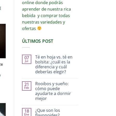
online donde podrás
]
aprender de nuestra rica
bebida y comprar todas
nuestras variedades y
ofertas
ÚLTIMOS POST
Té en hoja vs. té en
07
Jul
bolsita: ¿cuál es la
re
diferencia y cuál
deberías elegir?
n
Rooibos y sueño:
21
Feb
cómo puede
ayudarte a dormir
mejor
¿Que son los
18
Ene
flavonoides?