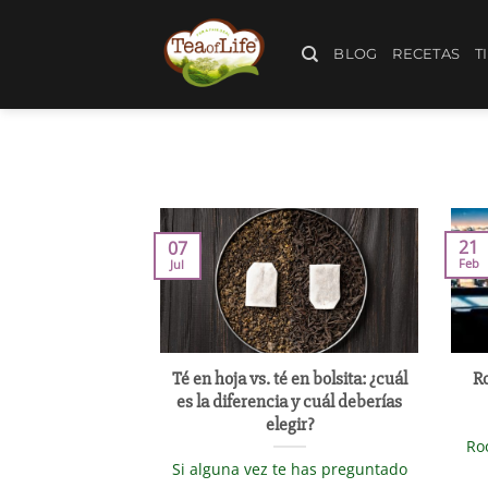
BLOG
RECETAS
T
21
07
Feb
Jul
Té en hoja vs. té en bolsita: ¿cuál
R
es la diferencia y cuál deberías
elegir?
Ro
Si alguna vez te has preguntado