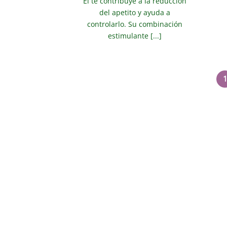
El té contribuye a la reducción
del apetito y ayuda a
controlarlo. Su combinación
estimulante [...]