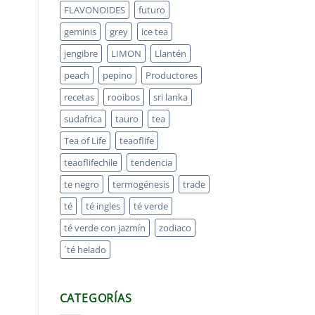
FLAVONOIDES
futuro
geminis
grey
ice tea
jengibre
LIMON
Llantén
peach
pepino
Productores
recetas
rooibos
sri lanka
sudafrica
tauro
tea
Tea of Life
teaoflife
teaoflifechile
tendencia
te negro
termogénesis
trade
té
té ingles
té verde
té verde con jazmín
zodiaco
´té helado
CATEGORÍAS