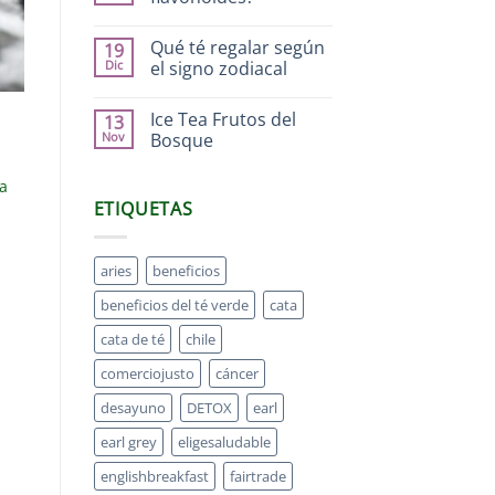
Qué té regalar según
19
Dic
el signo zodiacal
Ice Tea Frutos del
13
Nov
Bosque
na
ETIQUETAS
aries
beneficios
beneficios del té verde
cata
cata de té
chile
comerciojusto
cáncer
desayuno
DETOX
earl
earl grey
eligesaludable
englishbreakfast
fairtrade