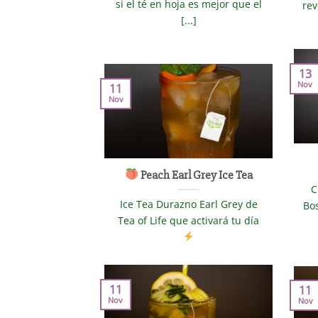
si el té en hoja es mejor que el
rev
[...]
13
Nov
11
Nov
Peach Earl Grey Ice Tea
C
Ice Tea Durazno Earl Grey de
Bos
Tea of Life que activará tu día
11
11
Nov
Nov