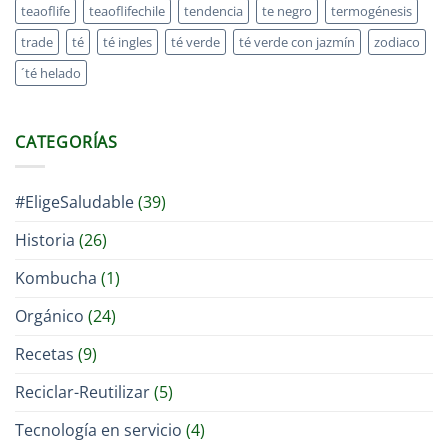
teaoflife
teaoflifechile
tendencia
te negro
termogénesis
trade
té
té ingles
té verde
té verde con jazmín
zodiaco
´té helado
CATEGORÍAS
#EligeSaludable
(39)
Historia
(26)
Kombucha
(1)
Orgánico
(24)
Recetas
(9)
Reciclar-Reutilizar
(5)
Tecnología en servicio
(4)