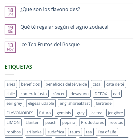
¿Que son los flavonoides?
18
Ene
Qué té regalar según el signo zodiacal
19
Dic
Ice Tea Frutos del Bosque
13
Nov
ETIQUETAS
aries
beneficios
beneficios del té verde
cata
cata de té
chile
comerciojusto
cáncer
desayuno
DETOX
earl
earl grey
eligesaludable
englishbreakfast
fairtrade
FLAVONOIDES
futuro
geminis
grey
ice tea
jengibre
LIMON
Llantén
peach
pepino
Productores
recetas
rooibos
sri lanka
sudafrica
tauro
tea
Tea of Life