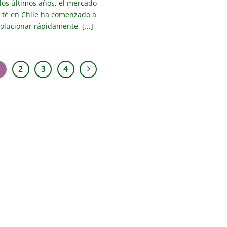
los últimos años, el mercado
l té en Chile ha comenzado a
olucionar rápidamente, [...]
1
2
3
4