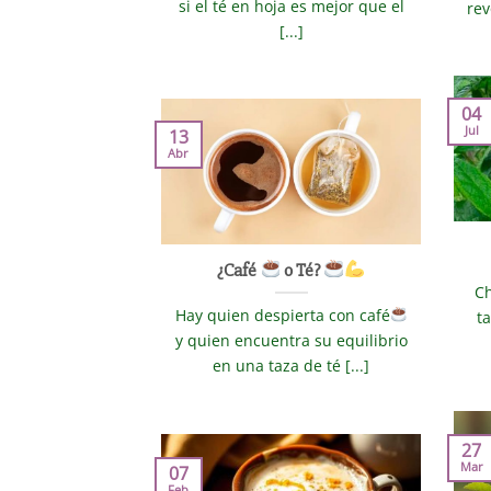
si el té en hoja es mejor que el
rev
[...]
04
Jul
13
Abr
¿Café
o Té?
Ch
Hay quien despierta con café
t
y quien encuentra su equilibrio
en una taza de té [...]
27
Mar
07
Feb