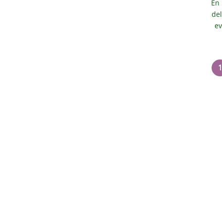
En 
de
ev