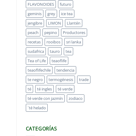
FLAVONOIDES
futuro
geminis
grey
ice tea
jengibre
LIMON
Llantén
peach
pepino
Productores
recetas
rooibos
sri lanka
sudafrica
tauro
tea
Tea of Life
teaoflife
teaoflifechile
tendencia
te negro
termogénesis
trade
té
té ingles
té verde
té verde con jazmín
zodiaco
´té helado
CATEGORÍAS