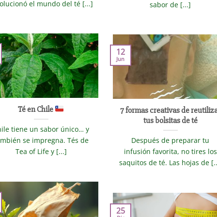
olucionó el mundo del té [...]
sabor de [...]
12
Jun
Té en Chile
7 formas creativas de reutiliz
tus bolsitas de té
ile tiene un sabor único… y
ambién se impregna. Tés de
Después de preparar tu
Tea of Life y [...]
infusión favorita, no tires los
saquitos de té. Las hojas de [..
25