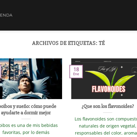
IENDA
ARCHIVOS DE ETIQUETAS:
TÉ
18
Ene
ooibos y sueño: cómo puede
¿Que son los flavonoides?
ayudarte a dormir mejor
Los flavonoides son compuest
oibos es una de mis bebidas
naturales de origen vegetal,
favoritas, por lo demás
responsables del color, aroma