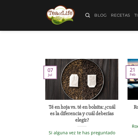
BLOG
RECETAS
T
21
07
Feb
Jul
Té en hoja vs. té en bolsita: ¿cuál
R
es la diferencia y cuál deberías
elegir?
Ro
Si alguna vez te has preguntado