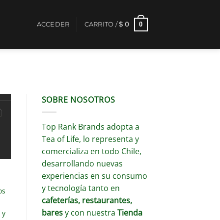
0
ACCEDER
CARRITO /
$
0
SOBRE NOSOTROS
Top Rank Brands adopta a
Tea of Life, lo representa y
comercializa en todo Chile,
desarrollando nuevas
experiencias en su consumo
y tecnología tanto en
os
cafeterías, restaurantes,
bares
y con nuestra
Tienda
 y