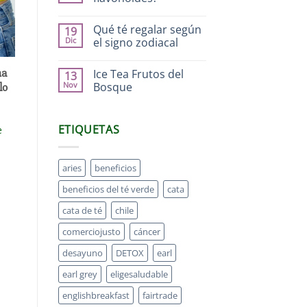
Qué té regalar según
19
Dic
el signo zodiacal
na
Ice Tea Frutos del
13
Nov
Bosque
lo
ETIQUETAS
e
aries
beneficios
beneficios del té verde
cata
cata de té
chile
comerciojusto
cáncer
desayuno
DETOX
earl
earl grey
eligesaludable
englishbreakfast
fairtrade