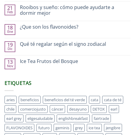
Rooibos y sueño: cómo puede ayudarte a
21
Feb
dormir mejor
¿Que son los flavonoides?
18
Ene
Qué té regalar según el signo zodiacal
19
Dic
Ice Tea Frutos del Bosque
13
Nov
ETIQUETAS
aries
beneficios
beneficios del té verde
cata
cata de té
chile
comerciojusto
cáncer
desayuno
DETOX
earl
earl grey
eligesaludable
englishbreakfast
fairtrade
FLAVONOIDES
futuro
geminis
grey
ice tea
jengibre