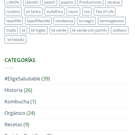
LIMON
Llantén
peach
pepino
Productores
recetas
rooibos
sri lanka
sudafrica
tauro
tea
Tea of Life
teaoflife
teaoflifechile
tendencia
te negro
termogénesis
trade
té
té ingles
té verde
té verde con jazmín
zodiaco
´té helado
CATEGORÍAS
#EligeSaludable
(39)
Historia
(26)
Kombucha
(1)
Orgánico
(24)
Recetas
(9)