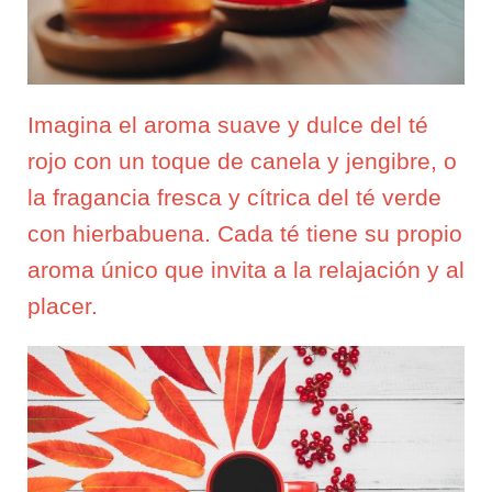
Imagina el aroma suave y dulce del té
rojo con un toque de canela y jengibre, o
la fragancia fresca y cítrica del té verde
con hierbabuena. Cada té tiene su propio
aroma único que invita a la relajación y al
placer.