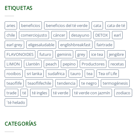
ETIQUETAS
aries
beneficios
beneficios del té verde
cata
cata de té
chile
comerciojusto
cáncer
desayuno
DETOX
earl
earl grey
eligesaludable
englishbreakfast
fairtrade
FLAVONOIDES
futuro
geminis
grey
ice tea
jengibre
LIMON
Llantén
peach
pepino
Productores
recetas
rooibos
sri lanka
sudafrica
tauro
tea
Tea of Life
teaoflife
teaoflifechile
tendencia
te negro
termogénesis
trade
té
té ingles
té verde
té verde con jazmín
zodiaco
´té helado
CATEGORÍAS