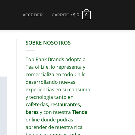
0
ACCEDER
CARRITO /
$
0
SOBRE NOSOTROS
Top Rank Brands adopta a
Tea of Life, lo representa y
comercializa en todo Chile,
desarrollando nuevas
experiencias en su consumo
y tecnología tanto en
cafeterías, restaurantes,
bares
y con nuestra
Tienda
online donde podrás
aprender de nuestra rica
bebida y comprar todas