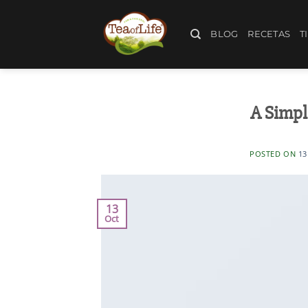
BLOG
RECETAS
T
A Simpl
POSTED ON
13
13
Oct