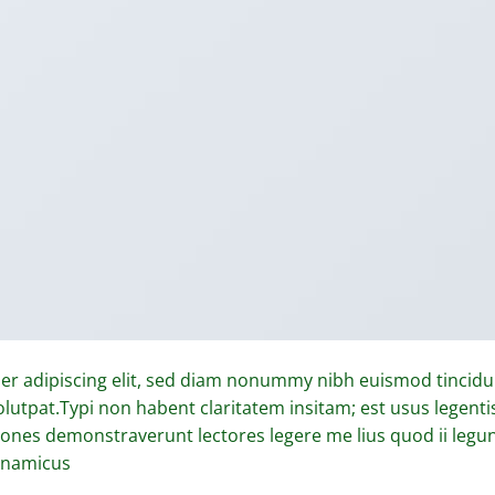
er adipiscing elit, sed diam nonummy nibh euismod tincidu
lutpat.Typi non habent claritatem insitam; est usus legentis
ationes demonstraverunt lectores legere me lius quod ii legu
dynamicus