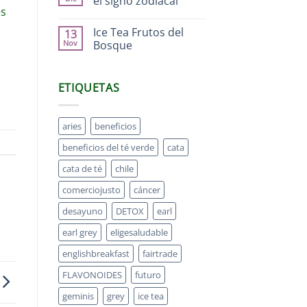
el signo zodiacal
es
Ice Tea Frutos del
13
Nov
Bosque
ETIQUETAS
aries
beneficios
beneficios del té verde
cata
cata de té
chile
comerciojusto
cáncer
desayuno
DETOX
earl
earl grey
eligesaludable
englishbreakfast
fairtrade
FLAVONOIDES
futuro
geminis
grey
ice tea