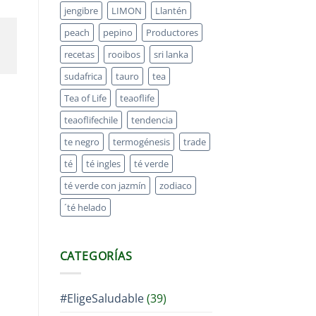
jengibre
LIMON
Llantén
peach
pepino
Productores
recetas
rooibos
sri lanka
sudafrica
tauro
tea
Tea of Life
teaoflife
teaoflifechile
tendencia
te negro
termogénesis
trade
té
té ingles
té verde
té verde con jazmín
zodiaco
´té helado
CATEGORÍAS
#EligeSaludable
(39)