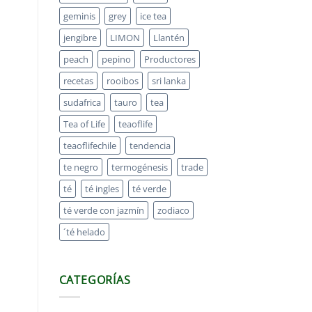
geminis
grey
ice tea
jengibre
LIMON
Llantén
peach
pepino
Productores
recetas
rooibos
sri lanka
sudafrica
tauro
tea
Tea of Life
teaoflife
teaoflifechile
tendencia
te negro
termogénesis
trade
té
té ingles
té verde
té verde con jazmín
zodiaco
´té helado
CATEGORÍAS