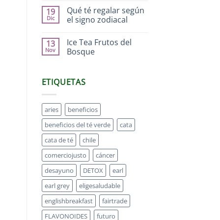
Qué té regalar según
19
Dic
el signo zodiacal
Ice Tea Frutos del
13
Nov
Bosque
ETIQUETAS
aries
beneficios
beneficios del té verde
cata
cata de té
chile
comerciojusto
cáncer
desayuno
DETOX
earl
earl grey
eligesaludable
englishbreakfast
fairtrade
FLAVONOIDES
futuro