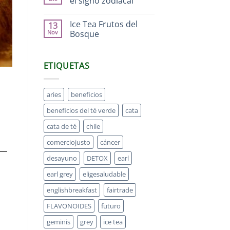
el signo zodiacal
Ice Tea Frutos del
13
Nov
Bosque
ETIQUETAS
aries
beneficios
beneficios del té verde
cata
cata de té
chile
comerciojusto
cáncer
desayuno
DETOX
earl
earl grey
eligesaludable
englishbreakfast
fairtrade
FLAVONOIDES
futuro
geminis
grey
ice tea