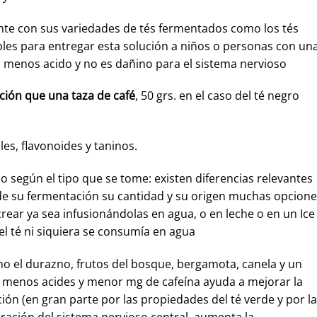
te con sus variedades de tés fermentados como los tés
es para entregar esta solución a niños o personas con un
s menos acido y no es dañino para el sistema nervioso
ción que una taza de café
, 50 grs. en el caso del té negro
les, flavonoides y taninos.
o según el tipo que se tome: existen diferencias relevantes
de su fermentación su cantidad y su origen muchas opcion
ear ya sea infusionándolas en agua, o en leche o en un Ice
 el té ni siquiera se consumía en agua
mo el durazno, frutos del bosque, bergamota, canela y un
on menos acides y menor mg de cafeína ayuda a mejorar la
ión (en gran parte por las propiedades del té verde y por la
eración del sistema nervioso central, aumenta la