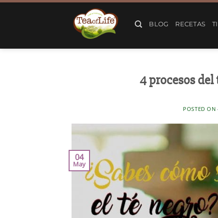
BLOG
RECETAS
T
4 procesos del
POSTED ON
04
May