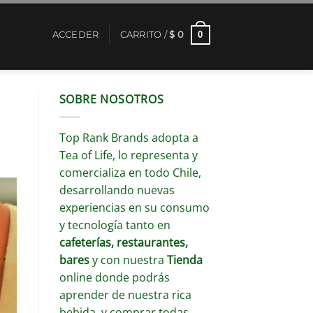
0
ACCEDER
CARRITO /
$
0
SOBRE NOSOTROS
Top Rank Brands adopta a
Tea of Life, lo representa y
comercializa en todo Chile,
desarrollando nuevas
experiencias en su consumo
y tecnología tanto en
cafeterías, restaurantes,
bares
y con nuestra
Tienda
online donde podrás
aprender de nuestra rica
bebida y comprar todas