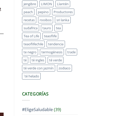
jengibre
LIMON
Llantén
2
peach
pepino
Productores
recetas
rooibos
sri lanka
sudafrica
tauro
tea
Tea of Life
teaoflife
teaoflifechile
tendencia
te negro
termogénesis
trade
té
té ingles
té verde
té verde con jazmín
zodiaco
´té helado
CATEGORÍAS
#EligeSaludable
(39)