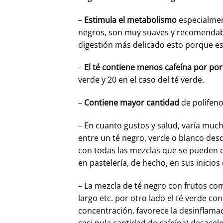
–
Estimula el metabolismo
especialmen
negros, son muy suaves y recomendabl
digestión más delicado esto porque e
–
El té contiene menos cafeína por por
verde y 20 en el caso del té verde.
–
Contiene mayor cantidad
de polifeno
– En cuanto gustos y salud, varía much
entre un té negro, verde o blanco des
con todas las mezclas que se pueden cr
en pastelería, de hecho, en sus inicios
– La mezcla de té negro con frutos co
largo etc. por otro lado el té verde c
concentración, favorece la desinflamac
casi nula cantidad de cafeína) desacel