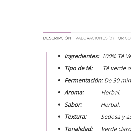
DESCRIPCIÓN
VALORACIONES (0)
QR C
Ingredientes:
100% Té Ve
Tipo de té:
Té verde or
Fermentación:
De 30 min
Aroma:
Herbal.
Sabor:
Herbal.
Textura:
Sedosa y astr
Tonalidad:
Verde claro y