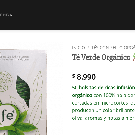
IENDA
INICIO
/
TÉS CON SELLO ORG
Té Verde Orgánico
8.990
$
50 bolsitas de ricas infusió
orgánico
con 100% hoja de 
cortadas en microcortes q
producen un color brillante
oliva, aromas y notas a hier