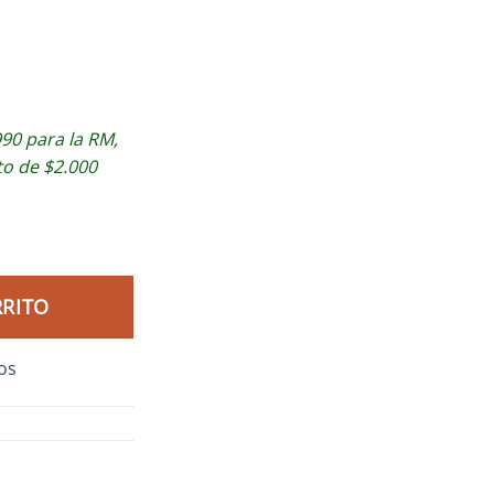
90 para la RM,
to de $2.000
RRITO
eos