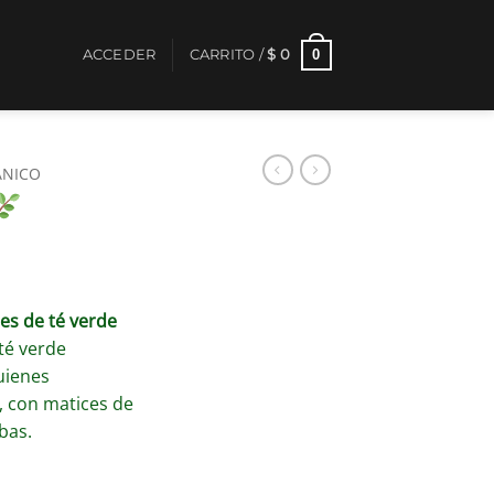
0
ACCEDER
CARRITO /
$
0
ÁNICO
nes de té verde
té verde
uienes
, con matices de
bas.