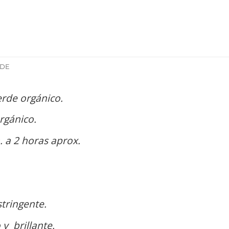
ODE
rde orgánico.
gánico.
. a 2 horas aprox.
ingente.
 brillante.