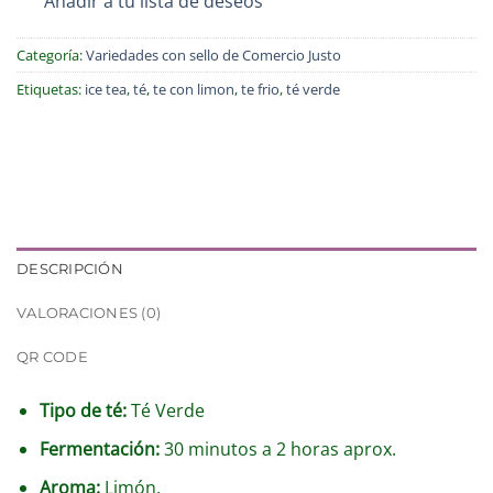
Añadir a tu lista de deseos
Categoría:
Variedades con sello de Comercio Justo
Etiquetas:
ice tea
,
té
,
te con limon
,
te frio
,
té verde
DESCRIPCIÓN
VALORACIONES (0)
QR CODE
Tipo de té:
Té Verde
Fermentación:
30 minutos a 2 horas aprox.
Aroma:
Limón.