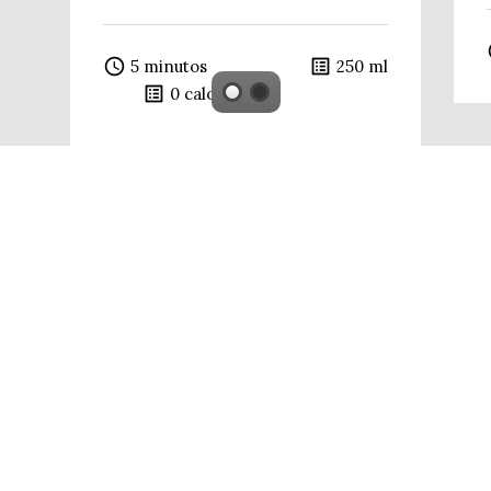
ac
access_time
list_alt
5 minutos
250 ml
list_alt
0 calorías