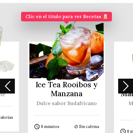
Clic en el título para ver Recetas
int
Ice Tea Rooibos y
Manzana
Man
nte
Dulce sabor Sudafricano
M
calorías
access_time
8 minutos
Sin cafeína
block
access_time
8 m