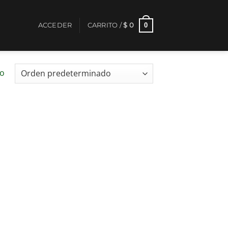
0
ACCEDER
CARRITO /
$
0
do