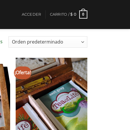
0
ACCEDER
CARRITO /
$
0
os
¡Oferta!