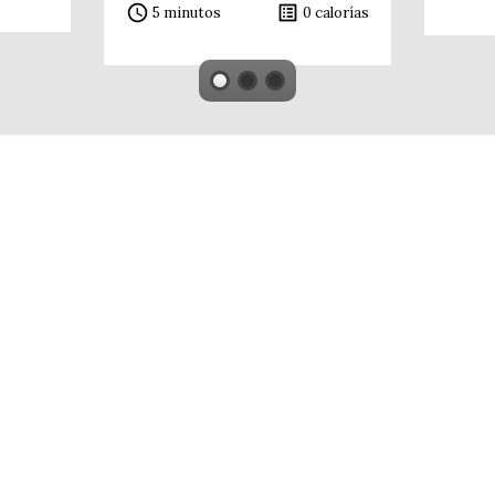
access_time
list_alt
5 minutos
0 calorías