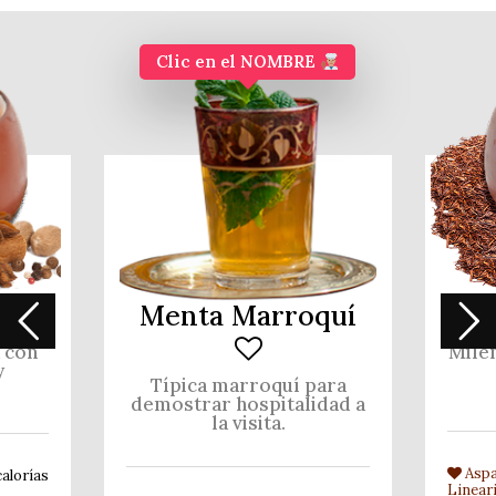
Clic en el NOMBRE
Menta Marroquí
a con
Milen
y
Típica marroquí para
demostrar hospitalidad a
la visita.
Aspa
alorías
Linear