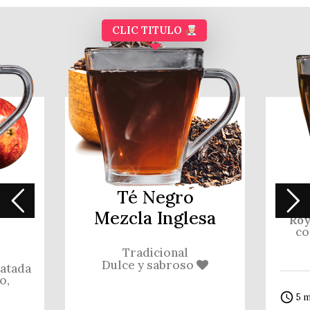
CLIC TITULO
on
Té Negro
Mezcla Inglesa
Roy
co
Tradicional
Dulce y sabroso
ratada
o,
access_time
5 m