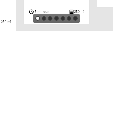
access_time
list_alt
5 minutos
250 ml
t
250 ml