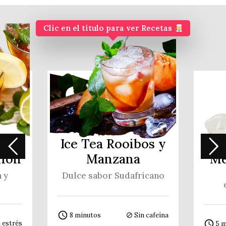
Clic en el título para ver Recetas
Ice Tea Rooibos y
I
imón
Manzana
Me
 y
Dulce sabor Sudafricano
access_time
8 minutos
Sin cafeína
block
access_time
 estrés
5 m