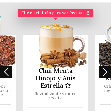
Clic en el título para ver Recetas
o
Chai Menta
Hinojo y Anís
M
Estrella
bor
Clá
o con
mez
Revitalizante y dulce
he
receta.