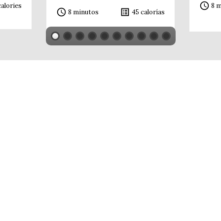
access_time
alories
8 m
access_time
list_alt
8 minutos
45 calorías