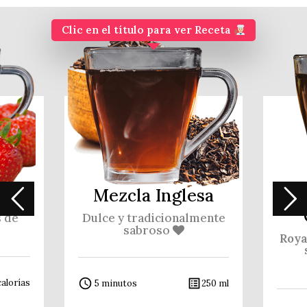
Clic en el título para ver Receta
Mezcla Inglesa
s de
Dulce y tradicionalmente
sabroso
Roya
access_time
list_alt
alorías
5 minutos
250 ml