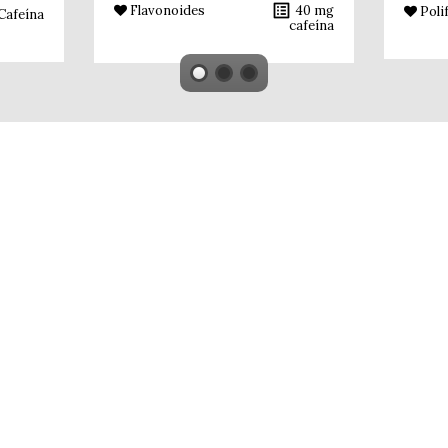
list_alt
Flavonoides
40 mg
Poli
Cafeína
cafeína